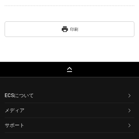
print
印刷
keyboard_capslock
ECSについて
メディア
サポート