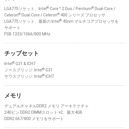
®
®
LGA775ソケット、Intel
Core™ 2 Duo / Pentium
Dual-Core /
®
®
Celeron
Dual-Core / Celeron
400 シリーズ プロセッサ
®
LGA775ソケット、最新の Intel
45nm マルチコアプロセッサを
サポート
FSB 1333/1066/800 MHz
チップセット
®
Intel
G31 & ICH7
®
ノースブリッジ: Intel
G31
®
サウスブリッジ: Intel
ICH7
メモリ
デュアルチャネルDDR2 メモリ アーキテクチャ
240ピン DDR2 DIMMスロット ×2、最大4GB
DDR2 667/800 メモリをサポート