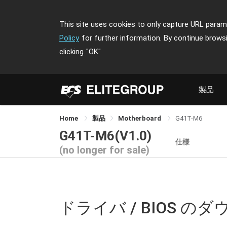
This site uses cookies to only capture URL parame
Policy
for further information. By continue brows
clicking
"OK"
製品
Home
製品
Motherboard
G41T-M6
G41T-M6(V1.0)
仕様
(no longer for sale)
ドライバ / BIOS の