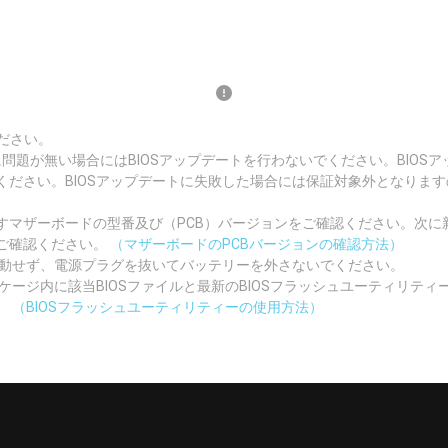
ださい。
況に問題が無い場合にはBIOSアップデートを行わないでください。BIO
ください。BIOSアップデートに失敗した場合には保証対象外となりま
マザーボードの型番及び（PCB）バージョンをご確認ください。次に新
ご確認ください。
（マザーボードのPCBバージョンの確認方法）
起動せず、電源プラグを抜いてバッテリーを外さないでください。
ッケージ内に該当BIOSファイルと最新のBIOSフラッシュユーティリテ
。
（BIOSフラッシュユーティリティーの使用方法）