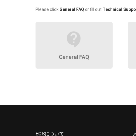
Please click
General FAQ
or fill out
Technical Suppo
contact_support
General FAQ
ECSについて