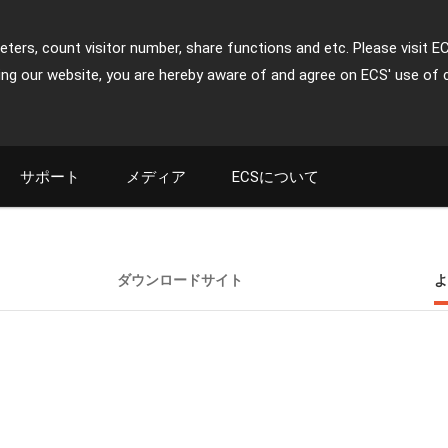
ters, count visitor number, share functions and etc. Please visit E
ing our website, you are hereby aware of and agree on ECS' use of 
サポート
メディア
ECSについて
ダウンロードサイト
よ