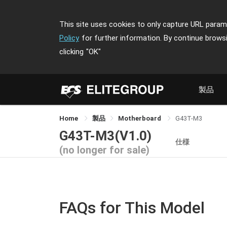
This site uses cookies to only capture URL parame
Policy
for further information. By continue brows
clicking
"OK"
製品
Home
製品
Motherboard
G43T-M3
G43T-M3(V1.0)
仕様
(no longer for sale)
FAQs for This Model