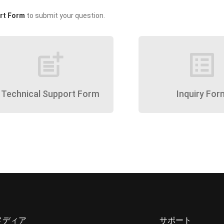
rt Form
to submit your question.
post_add
list_alt
Technical Support Form
Inquiry For
メディア
サポート