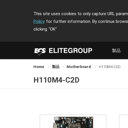
This site uses cookies to only capture URL parame
Policy
for further information. By continue brows
clicking
"OK"
製品
Home
製品
Motherboard
H110M4-C2D
H110M4-C2D