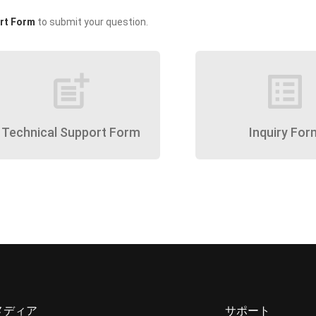
rt Form
to submit your question.
post_add
list_alt
Technical Support Form
Inquiry For
メディア
サポート