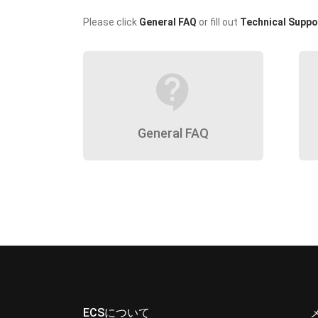
Please click
General FAQ
or fill out
Technical Suppo
contact_support
General FAQ
ECSについて