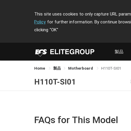
This site uses cookies to only capture URL parame
Policy
for further information. By continue brows
clicking
"OK"
製品
Home
製品
Motherboard
H110T-SI01
H110T-SI01
FAQs for This Model