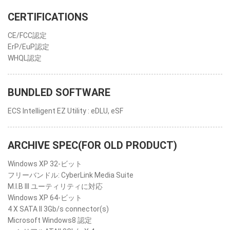
CERTIFICATIONS
CE/FCC認定
ErP/EuP認定
WHQL認定
BUNDLED SOFTWARE
ECS Intelligent EZ Utility : eDLU, eSF
ARCHIVE SPEC(FOR OLD PRODUCT)
Windows XP 32-ビット
フリーバンドル: CyberLink Media Suite
M.I.B III ユーティリティに対応
Windows XP 64-ビット
4 X SATA II 3Gb/s connector(s)
Microsoft Windows8 認定