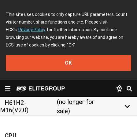
This site uses cookies to only capture URL parameters, count
visitor number, share functions and etc. Please visit
ECS's
Privacy Policy
for further information. By continue
browsing our website, you are hereby aware of and agree on
ECS' use of cookies by clicking
"OK"
OK
(no longer for
H61H2-
keyboard_arrow_down
M16(V2.0)
sale)
CPU