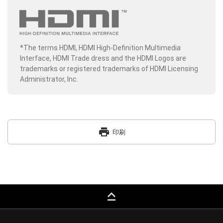
*The terms HDMI, HDMI High-Definition Multimedia
Interface, HDMI Trade dress and the HDMI Logos are
trademarks or registered trademarks of HDMI Licensing
Administrator, Inc.
print
印刷
keyboard_capslock