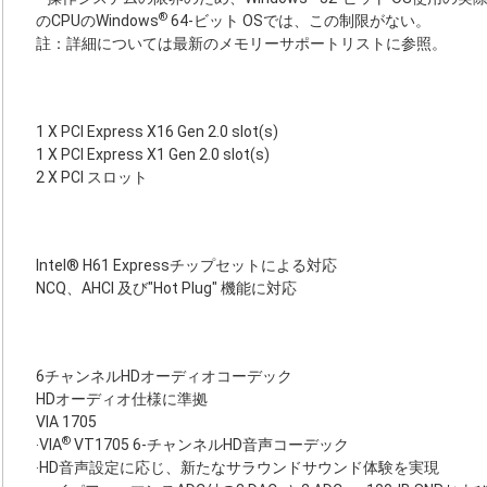
®
のCPUのWindows
64-ビット OSでは、この制限がない。
註：詳細については最新のメモリーサポートリストに参照。
1 X PCI Express X16 Gen 2.0 slot(s)
1 X PCI Express X1 Gen 2.0 slot(s)
2 X PCI スロット
Intel® H61 Expressチップセットによる対応
NCQ、AHCI 及び"Hot Plug" 機能に対応
6チャンネルHDオーディオコーデック
HDオーディオ仕様に準拠
VIA 1705
®
‧VIA
VT1705 6-チャンネルHD音声コーデック
‧HD音声設定に応じ、新たなサラウンドサウンド体験を実現