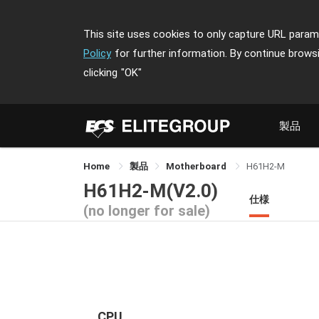
This site uses cookies to only capture URL parame
Policy
for further information. By continue brows
clicking
"OK"
製品
Home
製品
Motherboard
H61H2-M
H61H2-M(V2.0)
仕様
(no longer for sale)
CPU