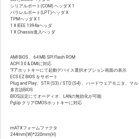
シリアルポート(COM) ヘッダ X 1
パラレルポート(LPT)ヘッダ X
TPMヘッダ X 1
1 X IEEE 1394aヘッダ
1 X Chassis進入ヘッダ
AMI BIOS、 64 MB SPI Flash ROM
ACPI 3.0 & DMIに対応
"F7"ホットキーにて起動デバイス選択オプション画面の表示
ECS EZ BIOS をサポート
Plug and Play、STR (S3) / STD (S4) 、ハードウェアモニタ、
多言語BIOS
BIOS設定にてオーディオ、LANの無効化が可能
PgUp クリアCMOSホットキーに対応
mATXフォームファクタ
244mm(W)*220mm(H)