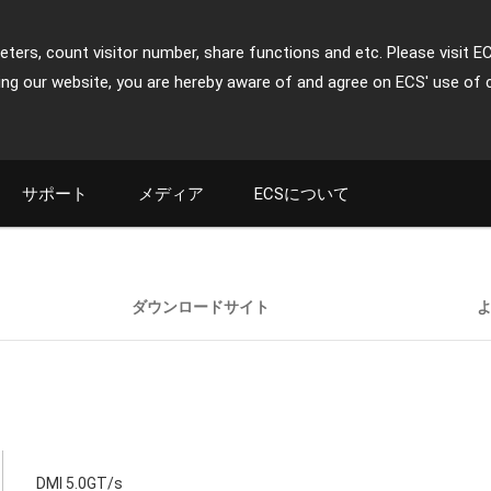
ters, count visitor number, share functions and etc. Please visit E
ing our website, you are hereby aware of and agree on ECS' use of 
サポート
メディア
ECSについて
ダウンロードサイト
DMI 5.0GT/s