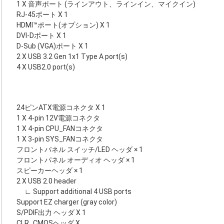
1 X 音声ポート (ラインアウト、ラインイン、マイクイン)
RJ-45ポート X 1
HDMI™ポート(オプション) X 1
DVI-Dポート X 1
D-Sub (VGA)ポート X 1
2 X USB 3.2 Gen 1x1 Type A port(s)
4 X USB2.0 port(s)
24ピンATX電源コネクタ X 1
1 X 4-pin 12V電源コネクタ
1 X 4-pin CPU_FANコネクタ
1 X 3-pin SYS_FANコネクタ
フロントパネル スイッチ/LED ヘッダ × 1
フロントパネル オーディオ ヘッダ × 1
スピーカーヘッダ × 1
2 X USB 2.0 header
∟ Support additional 4 USB ports
Support EZ charger (gray color)
S/PDIF出力 ヘッダ X 1
CLR_CMOSヘッダ X