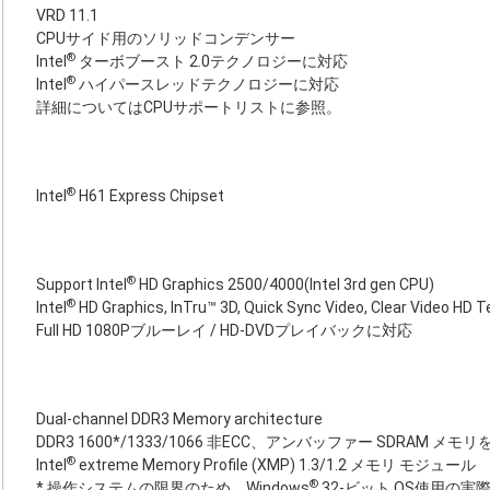
VRD 11.1
CPUサイド用のソリッドコンデンサー
®
Intel
ターボブースト 2.0テクノロジーに対応
®
Intel
ハイパースレッドテクノロジーに対応
詳細についてはCPUサポートリストに参照。
®
Intel
H61 Express Chipset
®
Support Intel
HD Graphics 2500/4000(Intel 3rd gen CPU)
®
Intel
HD Graphics, InTru™ 3D, Quick Sync Video, Clear Video H
Full HD 1080Pブルーレイ / HD-DVDプレイバックに対応
Dual-channel DDR3 Memory architecture
DDR3 1600*/1333/1066 非ECC、アンバッファー SDRAM メモ
®
Intel
extreme Memory Profile (XMP) 1.3/1.2 メモリ モジュール
®
* 操作システムの限界のため、Windows
32-ビット OS使用の実