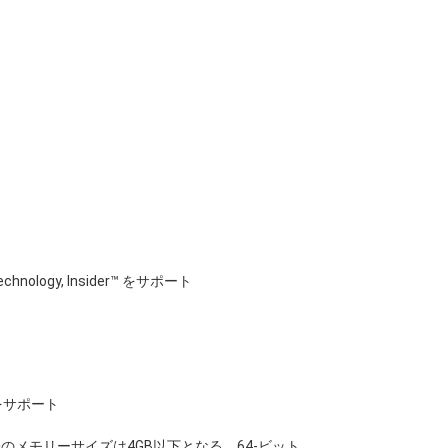
D Technology, Insider™ をサポート
リをサポート
際のメモリーサイズは4GB以下となる。64-ビット