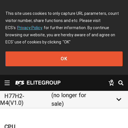
This site uses cookies to only capture URL parameters, count
visitor number, share functions and etc. Please visit
ECS's
Privacy Policy
for further information. By continue
browsing our website, you are hereby aware of and agree on
ECS' use of cookies by clicking
"OK"
OK
(no longer for
H77H2-
keyboard_arrow_down
M4(V1.0)
sale)
CPU