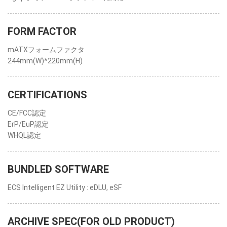
FORM FACTOR
mATXフォームファクタ
244mm(W)*220mm(H)
CERTIFICATIONS
CE/FCC認定
ErP/EuP認定
WHQL認定
BUNDLED SOFTWARE
ECS Intelligent EZ Utility : eDLU, eSF
ARCHIVE SPEC(FOR OLD PRODUCT)