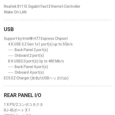
Realtek 8111E Gigabit Fast Ethernet Controller
Wake-On-LAN
USB
Support by Intel® H77 Express Chipset
4 X USB 3.2 Gen 1x1 port(s) up to 5Gb/s
----
Back Panel 2 port(s)
----
Onboard 2 port(s)
8 X USB2.0 port(s) Up to 480 Mb/s
----
Back Panel 4 port(s)
----
Onboard 4 port(s)
ECS EZ Charger (灰色のUSBヘッダのみ)
REAR PANEL I/O
1 X PS/2コンボコネクタ
RJ-45ポート X 1