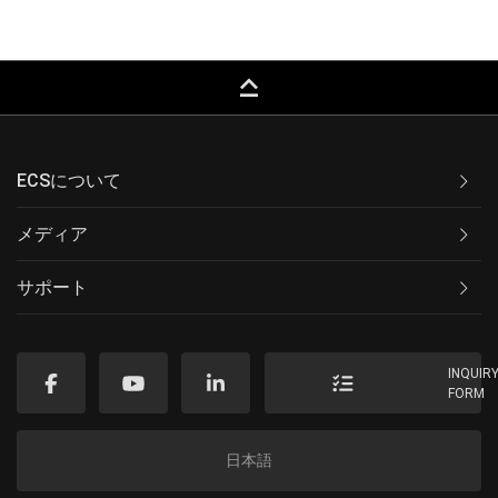
keyboard_capslock
ECSについて
メディア
サポート
INQUIR
FORM
日本語