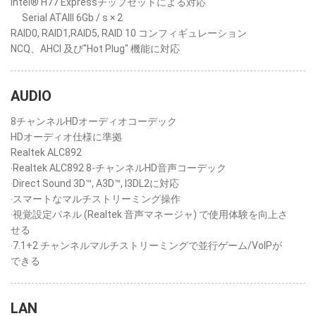
Intel® H77 Expressチップセットによる対応
Serial ATAIII 6Gb / s × 2
RAID0, RAID1,RAID5, RAID 10 コンフィギュレーション
NCQ、AHCI 及び"Hot Plug" 機能に対応
AUDIO
8チャンネルHDオーディオコーデック
HDオーディオ仕様に準拠
Realtek ALC892
‧Realtek ALC892 8-チャンネルHD音声コーデック
‧Direct Sound 3D™, A3D™, I3DL2に対応
‧スマートなマルチストリーミング操作
‧視覚設定パネル (Realtek 音声マネージャ) で使用体験を向上さ
せる
‧7.1+2 チャンネルマルチストリーミングで並行ゲーム/VoIPが
できる
LAN