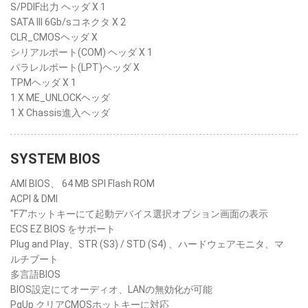
S/PDIF出力 ヘッダ X 1
SATA III 6Gb/sコネクタ X 2
CLR_CMOSヘッダ X
シリアルポート(COM) ヘッダ X 1
パラレルポート(LPT)ヘッダ X
TPMヘッダ X 1
1 X ME_UNLOCKヘッダ
1 X Chassis進入ヘッダ
SYSTEM BIOS
AMI BIOS、 64 MB SPI Flash ROM
ACPI & DMI
"F7"ホットキーにて起動デバイス選択オプション画面の表示
ECS EZ BIOS をサポート
Plug and Play、STR (S3) / STD (S4) 、ハードウェアモニタ、マ
ルチブート
多言語BIOS
BIOS設定にてオーディオ、LANの無効化が可能
PgUp クリアCMOSホットキーに対応