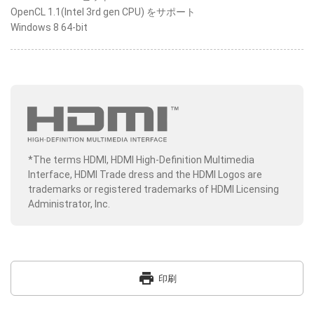
OpenCL 1.1(Intel 3rd gen CPU) をサポート
Windows 8 64-bit
*The terms HDMI, HDMI High-Definition Multimedia
Interface, HDMI Trade dress and the HDMI Logos are
trademarks or registered trademarks of HDMI Licensing
Administrator, Inc.
print
印刷