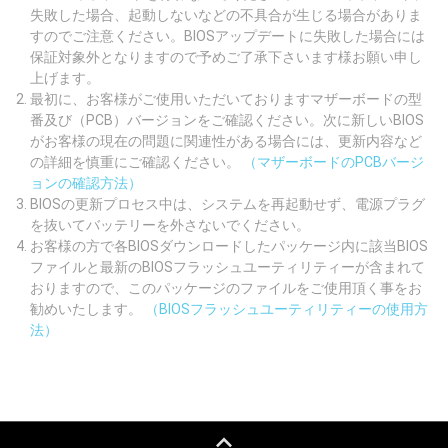
失敗した場合、起動しないなどの不具合が生じる場合がありま
すのでご注意ください。BIOSアップデートに失敗した場合には
保証対象外となりますので予めご了承下さいます様お願い申し
上げます。
最初に、お客様がご使用いただいておりますマザーボードの型
番及び（PCB）バージョンをご確認ください。次に新しいBIOS
がお客様の現在の問題に関連性がある場合には、更新内容など
の詳細を慎重にご確認ください。
（マザーボードのPCBバージ
ョンの確認方法）
BIOSの更新プロセス中は、システムを再起動せず、電源プラグ
を抜いてバッテリーを外さないでください。
お客様の方で各BIOSダウンロードしたパッケージ内に該当BIOS
ファイルと最新のBIOSフラッシュユーティリティーが含まれて
おりますので、このパッケージのファイルをご使用頂く事をお
勧めいたします。
（BIOSフラッシュユーティリティーの使用方
法）
keyboard_capslock