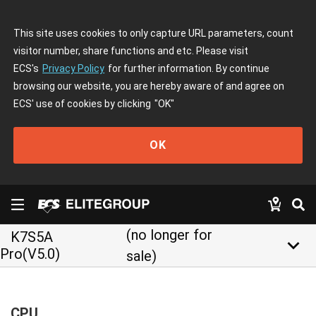
This site uses cookies to only capture URL parameters, count
visitor number, share functions and etc. Please visit
ECS's
Privacy Policy
for further information. By continue
browsing our website, you are hereby aware of and agree on
ECS' use of cookies by clicking
"OK"
OK
(no longer for
K7S5A
keyboard_arrow_down
Pro(V5.0)
sale)
CPU