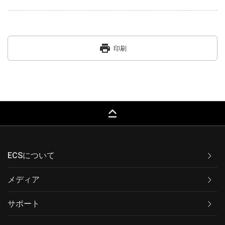
print
印刷
keyboard_capslock
ECSについて
メディア
サポート