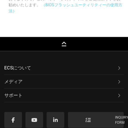
勧めいたします。
（BIOSフラッシュユーティリティーの使用方
法）
keyboard_capslock
ECSについて
メディア
サポート
INQUIR
FORM