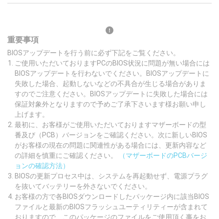
重要事項
BIOSアップデートを行う前に必ず下記をご覧ください。
ご使用いただいておりますPCのBIOS状況に問題が無い場合には
BIOSアップデートを行わないでください。BIOSアップデートに
失敗した場合、起動しないなどの不具合が生じる場合がありま
すのでご注意ください。BIOSアップデートに失敗した場合には
保証対象外となりますので予めご了承下さいます様お願い申し
上げます。
最初に、お客様がご使用いただいておりますマザーボードの型
番及び（PCB）バージョンをご確認ください。次に新しいBIOS
がお客様の現在の問題に関連性がある場合には、更新内容など
の詳細を慎重にご確認ください。
（マザーボードのPCBバージ
ョンの確認方法）
BIOSの更新プロセス中は、システムを再起動せず、電源プラグ
を抜いてバッテリーを外さないでください。
お客様の方で各BIOSダウンロードしたパッケージ内に該当BIOS
ファイルと最新のBIOSフラッシュユーティリティーが含まれて
おりますので、このパッケージのファイルをご使用頂く事をお