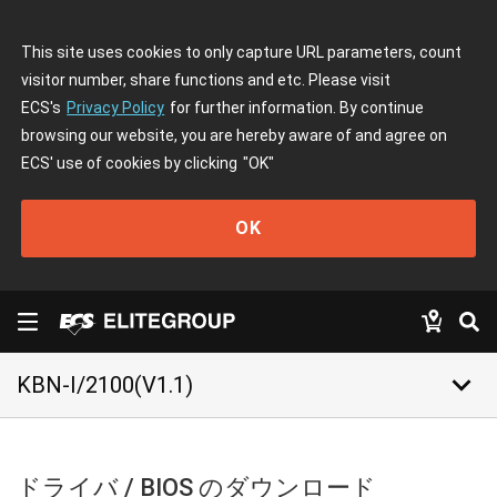
This site uses cookies to only capture URL parameters, count
visitor number, share functions and etc. Please visit
ECS's
Privacy Policy
for further information. By continue
browsing our website, you are hereby aware of and agree on
ECS' use of cookies by clicking
"OK"
OK
keyboard_arrow_down
KBN-I/2100(V1.1)
ドライバ / BIOS のダウンロード