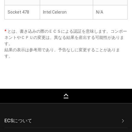
Socket 478
Intel Celeron
N/A
*
とは、書き込みの際のＥＣＳによる認証を意味します。コンポー
ネントやＣＰＵの変更は、異なる結果を産出する可能性がありま
す。
結果の表示は参考用であり、予告なしに変更することがありま
す。
keyboard_capslock
ECSについて