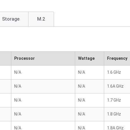
Storage
M.2
Processor
Wattage
Frequency
N/A
N/A
1.6 GHz
N/A
N/A
1.6A GHz
N/A
N/A
1.7 GHz
N/A
N/A
1.8 GHz
N/A
N/A
1.8A GHz