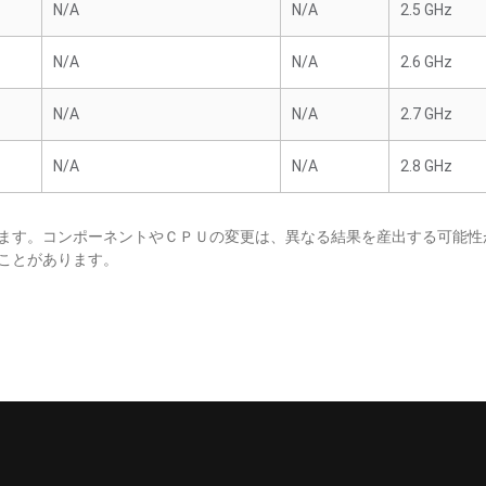
N/A
N/A
2.5 GHz
N/A
N/A
2.6 GHz
N/A
N/A
2.7 GHz
N/A
N/A
2.8 GHz
ます。コンポーネントやＣＰＵの変更は、異なる結果を産出する可能性
ことがあります。