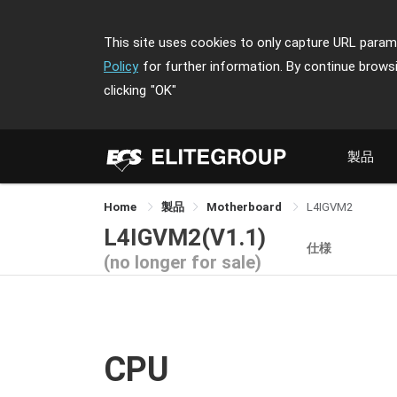
This site uses cookies to only capture URL parame
Policy
for further information. By continue brows
clicking
"OK"
製品
Home
製品
Motherboard
L4IGVM2
L4IGVM2(V1.1)
仕様
(no longer for sale)
CPU