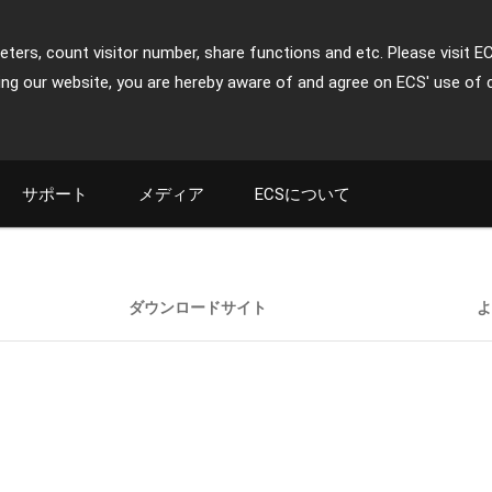
ters, count visitor number, share functions and etc. Please visit E
ing our website, you are hereby aware of and agree on ECS' use of 
サポート
メディア
ECSについて
ダウンロードサイト