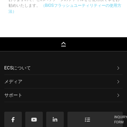
勧めいたします。
（BIOSフラッシュユーティリティーの使用方
法）
keyboard_capslock
ECSについて
メディア
サポート
INQUIR
FORM