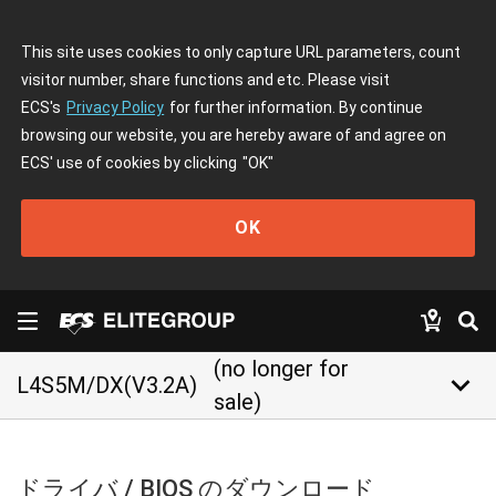
This site uses cookies to only capture URL parameters, count
visitor number, share functions and etc. Please visit
ECS's
Privacy Policy
for further information. By continue
browsing our website, you are hereby aware of and agree on
ECS' use of cookies by clicking
"OK"
OK
(no longer for
keyboard_arrow_down
L4S5M/DX(V3.2A)
sale)
ドライバ / BIOS のダウンロード