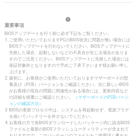
重要事項
BIOSアップデートを行う前に必ず下記をご覧ください。
ご使用いただいておりますPCのBIOS状況に問題が無い場合には
BIOSアップデートを行わないでください。BIOSアップデートに
失敗した場合、起動しないなどの不具合が生じる場合がありま
すのでご注意ください。BIOSアップデートに失敗した場合には
保証対象外となりますので予めご了承下さいます様お願い申し
上げます。
最初に、お客様がご使用いただいておりますマザーボードの型
番及び（PCB）バージョンをご確認ください。次に新しいBIOS
がお客様の現在の問題に関連性がある場合には、更新内容など
の詳細を慎重にご確認ください。
（マザーボードのPCBバージ
ョンの確認方法）
BIOSの更新プロセス中は、システムを再起動せず、電源プラグ
を抜いてバッテリーを外さないでください。
お客様の方で各BIOSダウンロードしたパッケージ内に該当BIOS
ファイルと最新のBIOSフラッシュユーティリティーが含まれて
おりますので、このパッケージのファイルをご使用頂く事をお