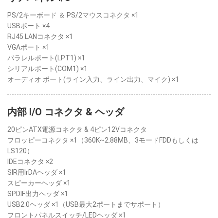
PS/2キーボード ＆ PS/2マウスコネクタ ×1
USBポート ×4
RJ45 LANコネクタ ×1
VGAポート ×1
パラレルポート(LPT1) ×1
シリアルポート(COM1) ×1
オーディオ ポート(ライン入力、ライン出力、マイク) ×1
内部 I/O コネクタ & ヘッダ
20ピンATX電源コネクタ & 4ピン12Vコネクタ
フロッピーコネクタ ×1（360K~2.88MB、3モードFDDもしくは
LS120）
IDEコネクタ ×2
SIR用IrDAヘッダ ×1
スピーカーヘッダ ×1
SPDIF出力ヘッダ ×1
USB2.0ヘッダ ×1（USB最大2ポートまでサポート）
フロントパネルスイッチ/LEDヘッダ ×1