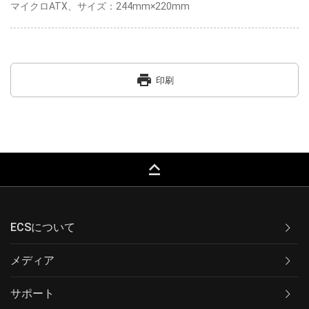
マイクロATX、サイズ：244mm×220mm
print
印刷
keyboard_capslock
ECSについて
メディア
サポート