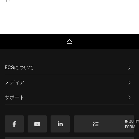
keyboard_capslock
ECSについて
メディア
サポート
INQUIR
FORM