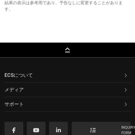
結果の表示は参考用であり、予告なしに変更することがありま
す。
keyboard_capslock
ECSについて
メディア
サポート
INQUIR
FORM