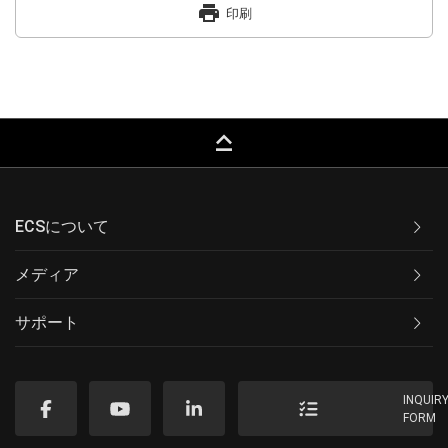
print
印刷
keyboard_capslock
ECSについて
メディア
サポート
INQUIR
FORM