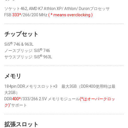
ソケット462, AMD K7 Athlon XP/ Athlon/ Duronプロセッサ
FSB
333*
/266/200 MHz
( * means overclocking )
チップセット
®
SiS
746 & 963L
®
ノースブリッジ: SiS
746
®
サウスブリッジ: SiS
963L
メモリ
184pin DDRメモリスロット×3 最大3GB（DDR400使用時は最
大2GB）
DDR
400*
/333/266 2.5V メモリモジュール
(*はオーバークロッ
ク)
"サポート
拡張スロット