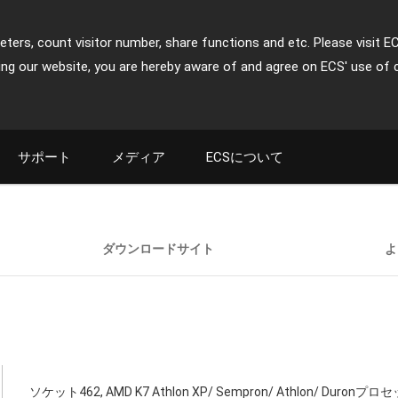
ters, count visitor number, share functions and etc. Please visit E
ing our website, you are hereby aware of and agree on ECS' use of 
サポート
メディア
ECSについて
ダウンロードサイト
よ
ソケット462, AMD K7 Athlon XP/ Sempron/ Athlon/ Duronプロ