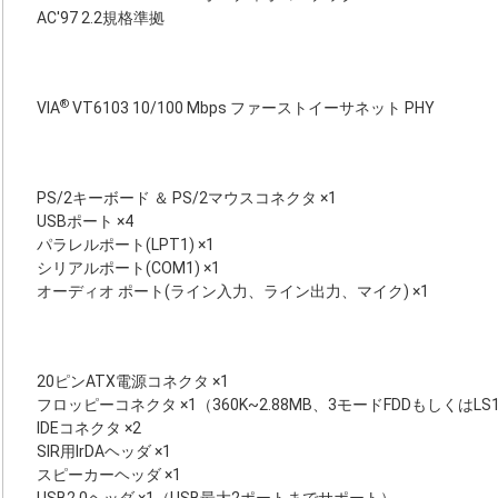
AC'97 2.2規格準拠
®
VIA
VT6103 10/100 Mbps ファーストイーサネット PHY
PS/2キーボード ＆ PS/2マウスコネクタ ×1
USBポート ×4
パラレルポート(LPT1) ×1
シリアルポート(COM1) ×1
オーディオ ポート(ライン入力、ライン出力、マイク) ×1
20ピンATX電源コネクタ ×1
フロッピーコネクタ ×1（360K~2.88MB、3モードFDDもしくはLS
IDEコネクタ ×2
SIR用IrDAヘッダ ×1
スピーカーヘッダ ×1