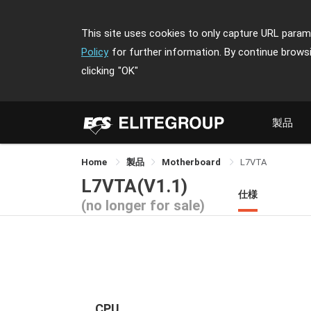
This site uses cookies to only capture URL parame
Policy
for further information. By continue brows
clicking
"OK"
製品
Home
製品
Motherboard
L7VTA
L7VTA(V1.1)
仕様
(no longer for sale)
CPU