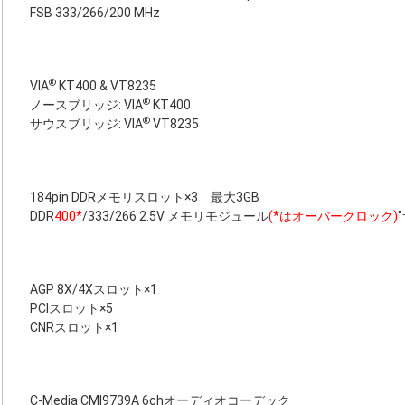
FSB 333/266/200 MHz
®
VIA
KT400 & VT8235
®
ノースブリッジ: VIA
KT400
®
サウスブリッジ: VIA
VT8235
184pin DDRメモリスロット×3 最大3GB
DDR
400*
/333/266 2.5V メモリモジュール
(*はオーバークロック)
AGP 8X/4Xスロット×1
PCIスロット×5
CNRスロット×1
C-Media CMI9739A 6chオーディオコーデック