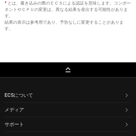
*
とは、書き込みの際のＥＣＳによる認証を意味します。コンポー
ネントやＣＰＵの変更は、異なる結果を産出する可能性がありま
す。
結果の表示は参考用であり、予告なしに変更することがありま
す。
keyboard_capslock
ECSについて
メディア
サポート