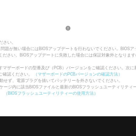
ださい。
況に問題が無い場合にはBIOSアップデートを行わないでください。BIO
ください。BIOSアップデートに失敗した場合には保証対象外となりま
マザーボードの型番及び（PCB）バージョンをご確認ください。次に新
ご確認ください。
（マザーボードのPCBバージョンの確認方法）
起動せず、電源プラグを抜いてバッテリーを外さないでください。
ッケージ内に該当BIOSファイルと最新のBIOSフラッシュユーティリテ
。
（BIOSフラッシュユーティリティーの使用方法）