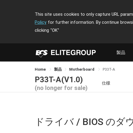
This site uses cookies to only capture URL parame
Policy
for further information. By continue brows
clicking
"OK"
製品
Home
製品
Motherboard
P33T-A
P33T-A(V1.0)
仕様
(no longer for sale)
ドライバ / BIOS の