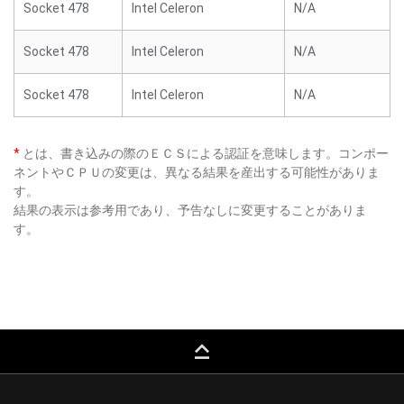
Socket 478
Intel Celeron
N/A
Socket 478
Intel Celeron
N/A
Socket 478
Intel Celeron
N/A
*
とは、書き込みの際のＥＣＳによる認証を意味します。コンポー
ネントやＣＰＵの変更は、異なる結果を産出する可能性がありま
す。
結果の表示は参考用であり、予告なしに変更することがありま
す。
keyboard_capslock