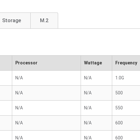
Storage
M.2
Processor
Wattage
Frequency
N/A
N/A
1.0G
N/A
N/A
500
N/A
N/A
550
N/A
N/A
600
N/A
N/A
600