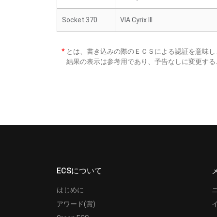
Socket 370
VIA Cyrix III
*
とは、書き込みの際のＥＣＳによる認証を意味し
結果の表示は参考用であり、予告なしに変更する
ECSについて
はじめに
アワード(賞)