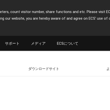
ters, count visitor number, share functions and etc. Please visit E
ing our website, you are hereby aware of and agree on ECS' use of 
サポート
メディア
ECSについて
ダウンロードサイト
よ