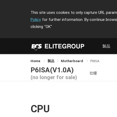
This site uses cookies to only capture URL parame
Policy
for further information. By continue brows
clicking
"OK"
製品
Home
製品
Motherboard
P6ISA
P6ISA(V1.0A)
仕様
(no longer for sale)
CPU