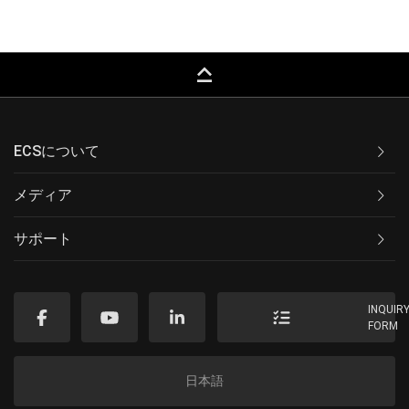
keyboard_capslock
ECSについて
メディア
サポート
INQUIR
FORM
日本語