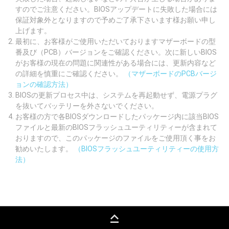
すのでご注意ください。BIOSアップデートに失敗した場合には
保証対象外となりますので予めご了承下さいます様お願い申し
上げます。
最初に、お客様がご使用いただいておりますマザーボードの型
番及び（PCB）バージョンをご確認ください。次に新しいBIOS
がお客様の現在の問題に関連性がある場合には、更新内容など
の詳細を慎重にご確認ください。
（マザーボードのPCBバージ
ョンの確認方法）
BIOSの更新プロセス中は、システムを再起動せず、電源プラグ
を抜いてバッテリーを外さないでください。
お客様の方で各BIOSダウンロードしたパッケージ内に該当BIOS
ファイルと最新のBIOSフラッシュユーティリティーが含まれて
おりますので、このパッケージのファイルをご使用頂く事をお
勧めいたします。
（BIOSフラッシュユーティリティーの使用方
法）
keyboard_capslock