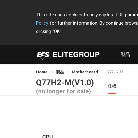
This site uses cookies to only capture URL parame
Policy
for further information. By continue brows
clicking
"OK"
製品
Home
製品
Motherboard
Q77H2-M
Q77H2-M(V1.0)
仕様
(no longer for sale)
CPU