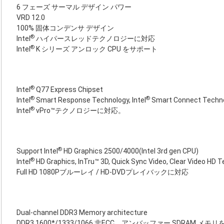
6 フェーズ サーマル デザイン パワー
VRD 12.0
100% 固体コンデンサ デザイン
®
Intel
ハイパースレッドテクノロジーに対応
®
Intel
K シリーズ アンロック CPU をサポート
®
Intel
Q77 Express Chipset
®
®
Intel
Smart Response Technology, Intel
Smart Connect Technol
®
Intel
vPro™テクノロジーに対応。
®
Support Intel
HD Graphics 2500/4000(Intel 3rd gen CPU)
®
Intel
HD Graphics, InTru™ 3D, Quick Sync Video, Clear Video H
Full HD 1080Pブルーレイ / HD-DVDプレイバックに対応
Dual-channel DDR3 Memory architecture
DDR3 1600*/1333/1066 非ECC、アンバッファー SDRAM メモ