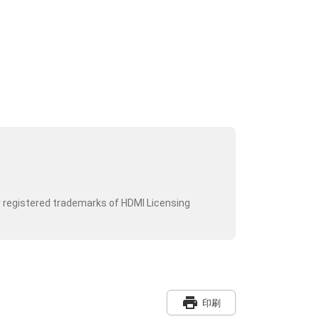
r registered trademarks of HDMI Licensing
print
印刷