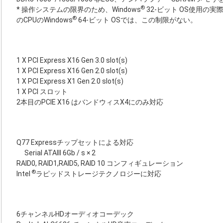
®
* 操作システムの限界のため、Windows
32-ビット OS使用の実
®
のCPUのWindows
64-ビット OSでは、この制限がない。
1 X PCI Express X16 Gen 3.0 slot(s)
1 X PCI Express X16 Gen 2.0 slot(s)
1 X PCI Express X1 Gen 2.0 slot(s)
1 X PCI スロット
2本目のPCIE X16 はバンドウィスX4にのみ対応
Q77 Expressチップセットによる対応
Serial ATAIII 6Gb / s × 2
RAID0, RAID1,RAID5, RAID 10 コンフィギュレーション
®
Intel
ラピッドストレージテクノロジーに対応
6チャンネルHDオーディオコーデック