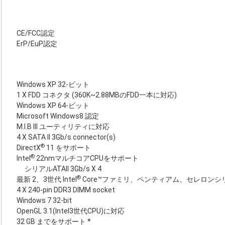
CE/FCC認定
ErP/EuP認定
Windows XP 32-ビット
1 X FDD コネクタ (360K~2.88MBのFDD一本に対応)
Windows XP 64-ビット
Microsoft Windows8 認定
M.I.B III ユーティリティに対応
4 X SATA II 3Gb/s connector(s)
®
DirectX
11 をサポート
®
Intel
22nmマルチコアCPUをサポート
シリアルATAII 3Gb/s X 4
®
最新 2、3世代 Intel
Core™ファミリ、ペンティアム、セレロンシリ
4 X 240-pin DDR3 DIMM socket
Windows 7 32-bit
OpenGL 3.1(Intel3世代CPU)に対応
32 GB までをサポート *