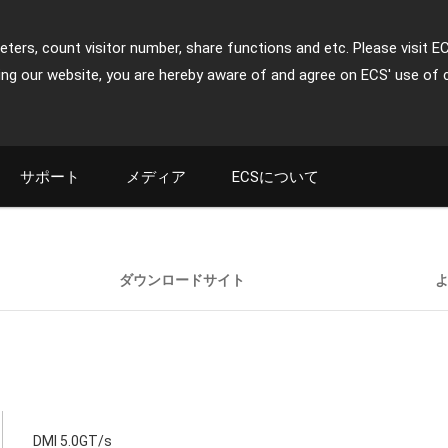
ters, count visitor number, share functions and etc. Please visit E
ing our website, you are hereby aware of and agree on ECS' use of 
サポート
メディア
ECSについて
ダウンロードサイト
DMI 5.0GT/s