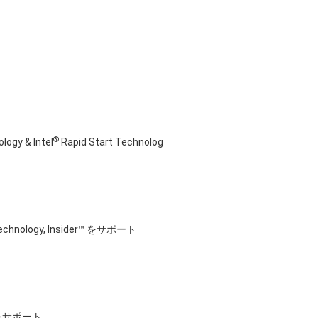
®
ogy & Intel
Rapid Start Technolog
D Technology, Insider™ をサポート
リをサポート