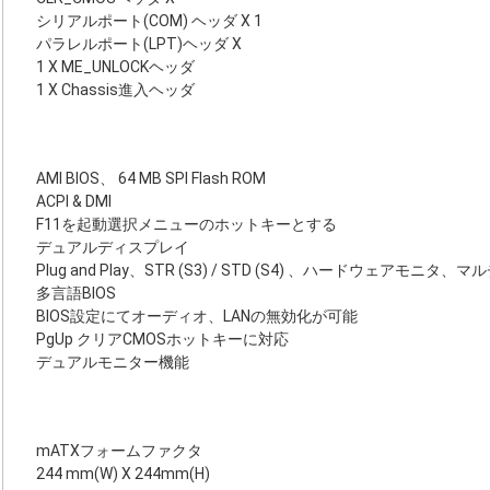
シリアルポート(COM) ヘッダ X 1
パラレルポート(LPT)ヘッダ X
1 X ME_UNLOCKヘッダ
1 X Chassis進入ヘッダ
AMI BIOS、 64 MB SPI Flash ROM
ACPI & DMI
F11を起動選択メニューのホットキーとする
デュアルディスプレイ
Plug and Play、STR (S3) / STD (S4) 、ハードウェアモニタ、
多言語BIOS
BIOS設定にてオーディオ、LANの無効化が可能
PgUp クリアCMOSホットキーに対応
デュアルモニター機能
mATXフォームファクタ
244 mm(W) X 244mm(H)