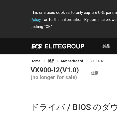
This site uses cookies to only capture URL parame
Policy
for further information. By continue brows
clicking
"OK"
製品
Home
製品
Motherboard
VX900-I2
VX900-I2(V1.0)
仕様
(no longer for sale)
ドライバ / BIOS の