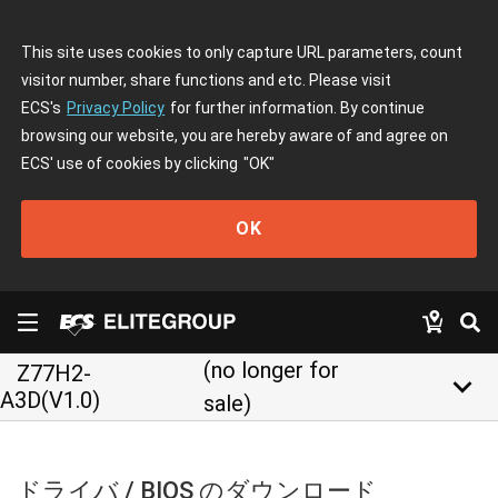
This site uses cookies to only capture URL parameters, count
visitor number, share functions and etc. Please visit
ECS's
Privacy Policy
for further information. By continue
browsing our website, you are hereby aware of and agree on
ECS' use of cookies by clicking
"OK"
OK
(no longer for
Z77H2-
keyboard_arrow_down
A3D(V1.0)
sale)
ドライバ / BIOS のダウンロード