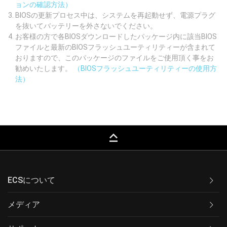
ョンの確認方法）
BIOSの更新プロセス中は、システムを再起動せず、電源プラグ
を抜いてバッテリーを外さないでください。
お客様の方で各BIOSダウンロードしたパッケージ内に該当BIOS
ファイルと最新のBIOSフラッシュユーティリティーが含まれて
おりますので、このパッケージのファイルをご使用頂く事をお
勧めいたします。
（BIOSフラッシュユーティリティーの使用方
法）
keyboard_capslock
ECSについて
メディア