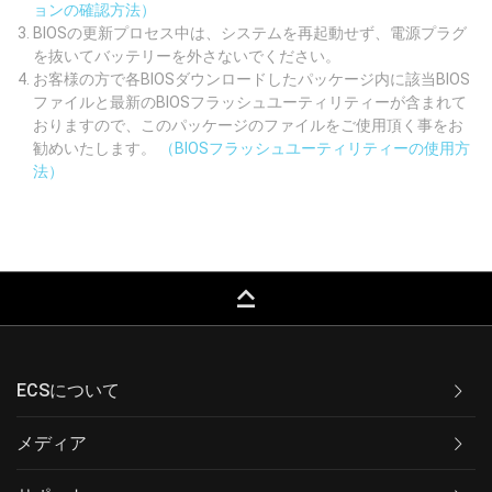
ョンの確認方法）
BIOSの更新プロセス中は、システムを再起動せず、電源プラグ
を抜いてバッテリーを外さないでください。
お客様の方で各BIOSダウンロードしたパッケージ内に該当BIOS
ファイルと最新のBIOSフラッシュユーティリティーが含まれて
おりますので、このパッケージのファイルをご使用頂く事をお
勧めいたします。
（BIOSフラッシュユーティリティーの使用方
法）
keyboard_capslock
ECSについて
メディア