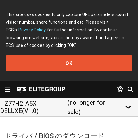
This site uses cookies to only capture URL parameters, count
visitor number, share functions and etc. Please visit
ECS's
Privacy Policy
for further information. By continue
browsing our website, you are hereby aware of and agree on
ECS' use of cookies by clicking
"OK"
OK
(no longer for
Z77H2-A5X
keyboard_arrow_down
DELUXE(V1.0)
sale)
ドライバ / BIOS のダウンロード