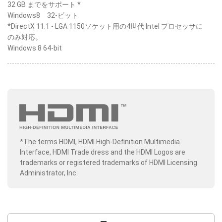
32 GB までをサポート *
Windows8 32-ビット
*DirectX 11.1 - LGA 1150ソケット用の4世代 Intel プロセッサに
のみ対応。
Windows 8 64-bit
*The terms HDMI, HDMI High-Definition Multimedia
Interface, HDMI Trade dress and the HDMI Logos are
trademarks or registered trademarks of HDMI Licensing
Administrator, Inc.