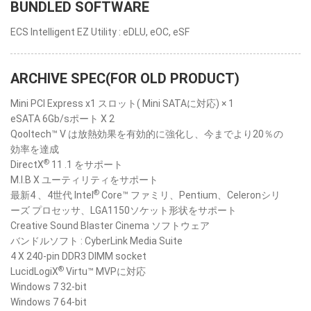
BUNDLED SOFTWARE
ECS Intelligent EZ Utility : eDLU, eOC, eSF
ARCHIVE SPEC(FOR OLD PRODUCT)
Mini PCI Express x1 スロット( Mini SATAに対応) × 1
eSATA 6Gb/sポート X 2
Qooltech™ V は放熱効果を有効的に強化し、今までより20％の
効率を達成
®
DirectX
11 .1 をサポート
M.I.B X ユーティリティをサポート
®
最新4 、4世代 Intel
Core™ ファミリ、Pentium、Celeronシリ
ーズ プロセッサ、LGA1150ソケット形状をサポート
Creative Sound Blaster Cinema ソフトウェア
バンドルソフト : CyberLink Media Suite
4 X 240-pin DDR3 DIMM socket
®
LucidLogiX
Virtu™ MVPに対応
Windows 7 32-bit
Windows 7 64-bit