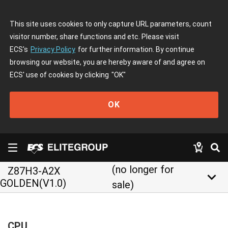
This site uses cookies to only capture URL parameters, count
visitor number, share functions and etc. Please visit
ECS's
Privacy Policy
for further information. By continue
browsing our website, you are hereby aware of and agree on
ECS' use of cookies by clicking
"OK"
OK
(no longer for
Z87H3-A2X
keyboard_arrow_down
GOLDEN(V1.0)
sale)
CPU