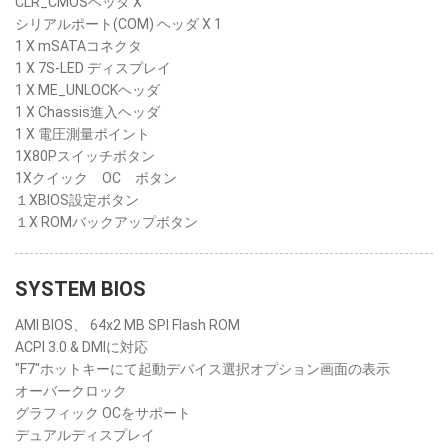
CLR_CMOSヘッダ X
シリアルポート(COM) ヘッダ X 1
1 X mSATAコネクタ
1 X 7S-LED ディスプレイ
1 X ME_UNLOCKヘッダ
1 X Chassis進入ヘッダ
1 X 電圧測量ポイント
1X80Pスイッチボタン
1Xクイック OC ボタン
１XBIOS設定ボタン
１X ROMバックアップボタン
SYSTEM BIOS
AMI BIOS、 64x2 MB SPI Flash ROM
ACPI 3.0 & DMIに対応
"F7"ホットキーにて起動デバイス選択オプション画面の表示
オーバークロック
グラフィック OCをサポート
デュアルディスプレイ