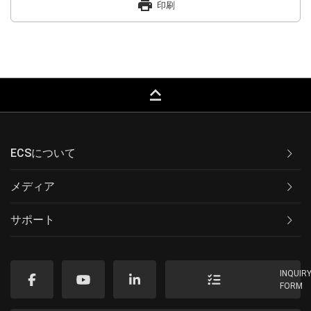
print
印刷
keyboard_capslock
ECSについて
メディア
サポート
INQUIR
FORM