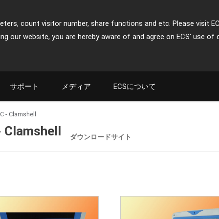
ters, count visitor number, share functions and etc. Please visit E
ing our website, you are hereby aware of and agree on ECS' use of 
サポート
メディア
ECSについて
PC - Clamshell
- Clamshell
ダウンロードサイト