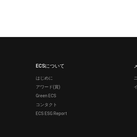
ECSについて
はじめに
アワード(賞)
Green ECS
コンタクト
ECS ESG Report