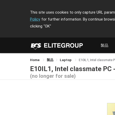
This site uses cookies to only capture URL parame
Policy
for further information. By continue brows
clicking
"OK"
製品
Home
製品
Laptop
E10IL1, Intel classmate 
E10IL1, Intel classmate PC 
(no longer for sale)