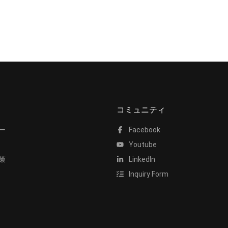
コミュニティ
ー
Facebook
Youtube
策
LinkedIn
Inquiry Form