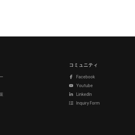
コミュニティ
ー
Facebook
Youtube
策
LinkedIn
Inquiry Form