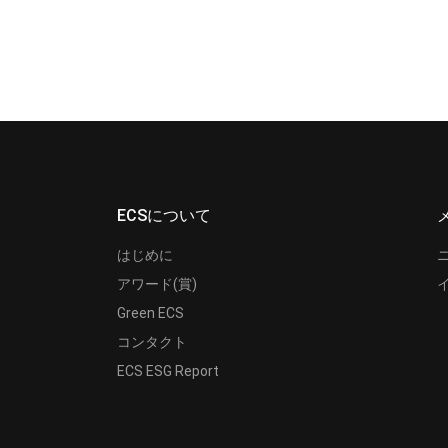
ECSについて
はじめに
アワード(賞)
Green ECS
コンタクト
ECS ESG Report