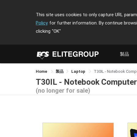
This site uses cookies to only capture URL parame
Policy
for further information. By continue brows
clicking
"OK"
製品
Home
製品
Laptop
T30IL - Notebook Comp
T30IL - Notebook Computer
(no longer for sale)