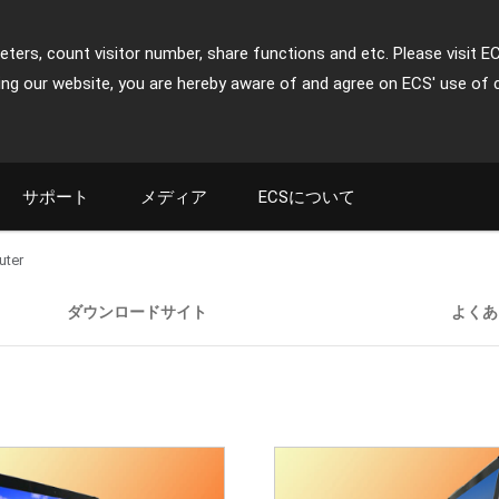
ters, count visitor number, share functions and etc. Please visit E
ing our website, you are hereby aware of and agree on ECS' use of 
サポート
メディア
ECSについて
uter
ダウンロードサイト
よくあ