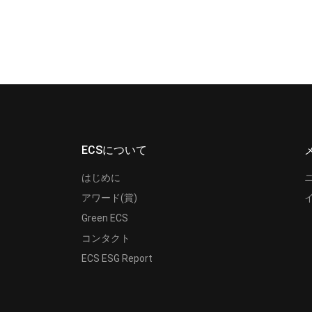
ECSについて
はじめに
アワード(賞)
Green ECS
コンタクト
ECS ESG Report