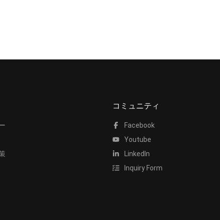
コミュニティ
ー
Facebook
Youtube
策
LinkedIn
Inquiry Form