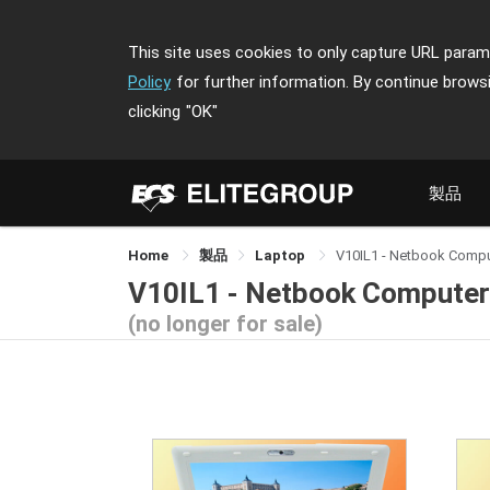
This site uses cookies to only capture URL parame
Policy
for further information. By continue brows
clicking
"OK"
製品
Home
製品
Laptop
V10IL1 - Netbook Compu
V10IL1 - Netbook Computer
(no longer for sale)