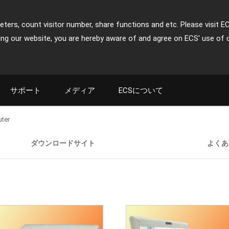
ters, count visitor number, share functions and etc. Please visit E
ing our website, you are hereby aware of and agree on ECS' use of 
サポート
メディア
ECSについて
ter
ダウンロードサイト
よくあ