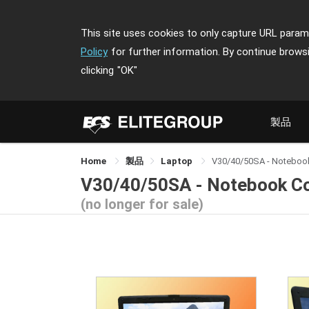
This site uses cookies to only capture URL parame
Policy
for further information. By continue brows
clicking
"OK"
製品
Home
製品
Laptop
V30/40/50SA - Noteboo
V30/40/50SA - Notebook C
(no longer for sale)