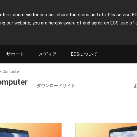
ters, count visitor number, share functions and etc. Please visit E
ing our website, you are hereby aware of and agree on ECS' use of 
サポート
メディア
ECSについて
k Computer
omputer
ダウンロードサイト