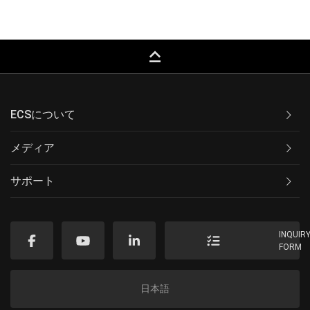
keyboard_capslock
ECSについて
メディア
サポート
INQUIR
FORM
日本語