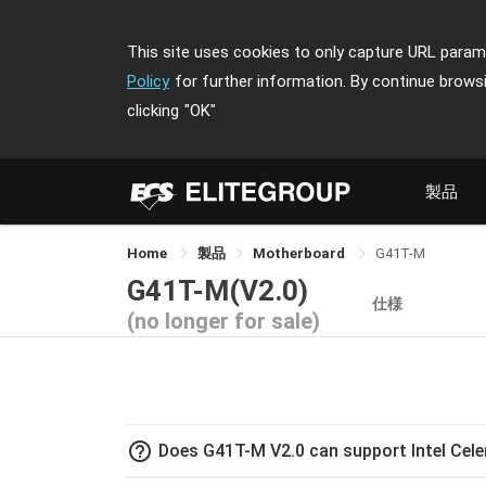
This site uses cookies to only capture URL parame
Policy
for further information. By continue brows
clicking
"OK"
製品
Home
製品
Motherboard
G41T-M
G41T-M(V2.0)
仕様
(no longer for sale)
help_outline
Does G41T-M V2.0 can support Intel Ce