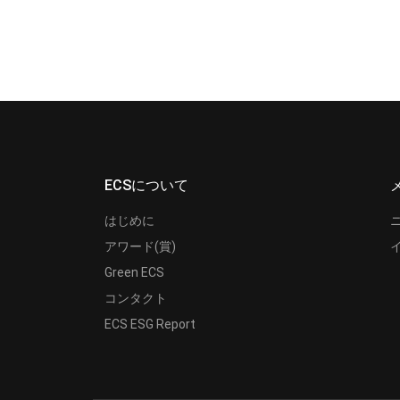
ECSについて
はじめに
アワード(賞)
Green ECS
コンタクト
ECS ESG Report