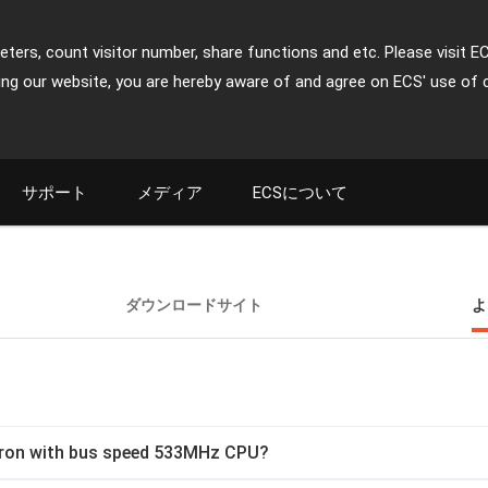
ters, count visitor number, share functions and etc. Please visit E
ing our website, you are hereby aware of and agree on ECS' use of 
サポート
メディア
ECSについて
ダウンロードサイト
よ
leron with bus speed 533MHz CPU?