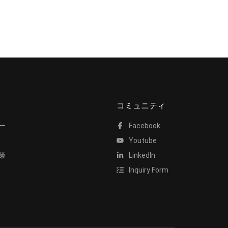
コミュニティ
ー
Facebook
Youtube
策
LinkedIn
Inquiry Form