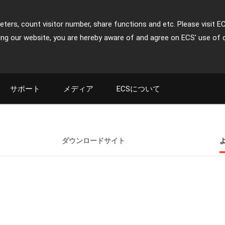
ters, count visitor number, share functions and etc. Please visit E
ing our website, you are hereby aware of and agree on ECS' use of 
サポート
メディア
ECSについて
ダウンロードサイト