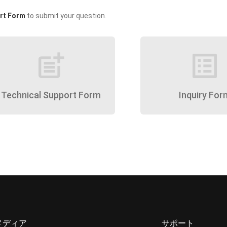
rt Form
to submit your question.
post_add
list_alt
Technical Support Form
Inquiry For
メディア
サポート