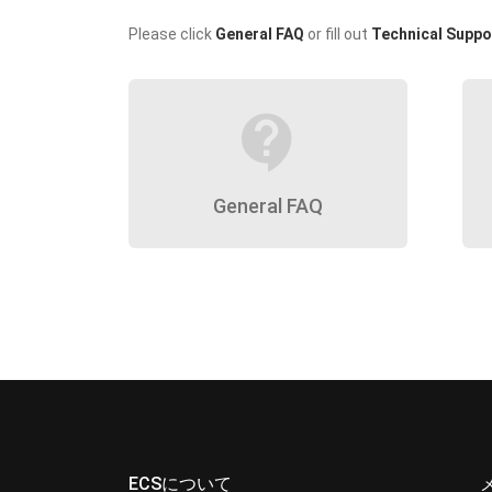
Please click
General FAQ
or fill out
Technical Suppo
contact_support
General FAQ
ECSについて