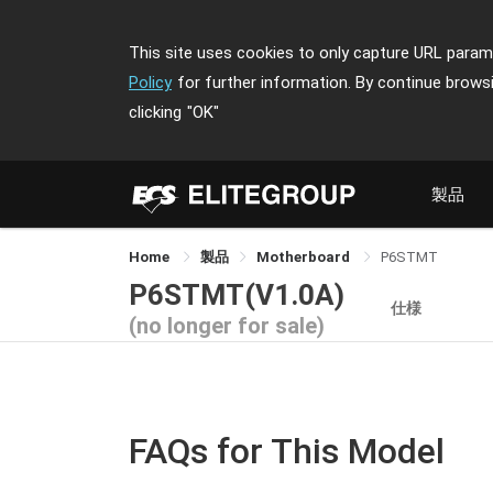
This site uses cookies to only capture URL parame
Policy
for further information. By continue brows
clicking
"OK"
製品
Home
製品
Motherboard
P6STMT
P6STMT(V1.0A)
仕様
(no longer for sale)
FAQs for This Model