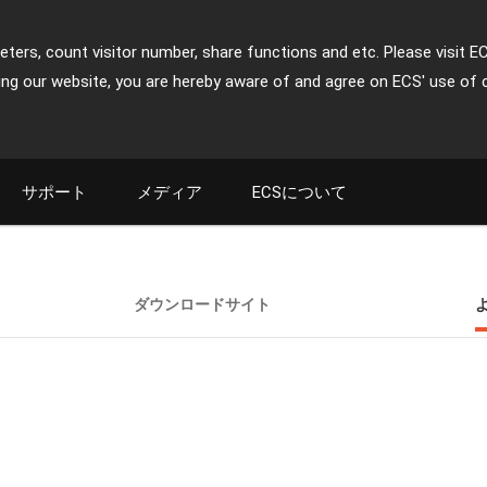
ters, count visitor number, share functions and etc. Please visit E
ing our website, you are hereby aware of and agree on ECS' use of 
サポート
メディア
ECSについて
ダウンロードサイト