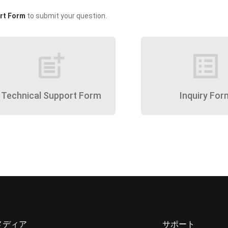
rt Form
to submit your question.
post_add
list_alt
Technical Support Form
Inquiry For
メディア
サポート