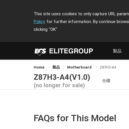
This site uses cookies to only capture URL parame
Policy
for further information. By continue brows
clicking
"OK"
製品
Home
製品
Motherboard
Z87H3-A4
Z87H3-A4(V1.0)
仕様
(no longer for sale)
FAQs for This Model