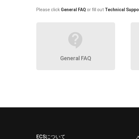
Please click
General FAQ
or fill out
Technical Suppo
contact_support
General FAQ
ECSについて