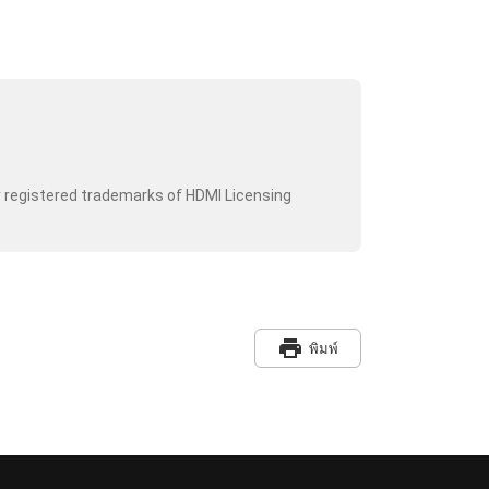
r registered trademarks of HDMI Licensing
print
พิมพ์