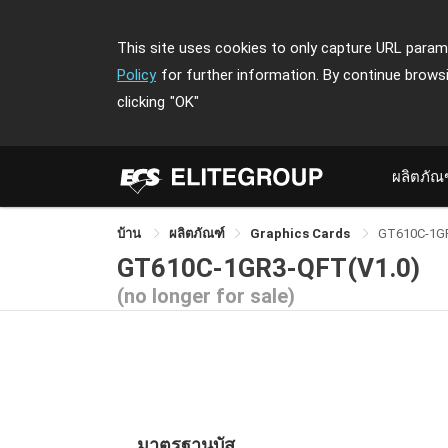
This site uses cookies to only capture URL parame
Policy
for further information. By continue brows
clicking
"OK"
ผลิตภัณ
บ้าน
ผลิตภัณฑ์
Graphics Cards
GT610C-1G
GT610C-1GR3-QFT(V1.0)
(no longer for sale)
มาตรฐานบัส