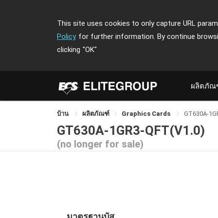
This site uses cookies to only capture URL parame
Policy
for further information. By continue brows
clicking
"OK"
ผลิตภัณ
บ้าน
ผลิตภัณฑ์
Graphics Cards
GT630A-1G
GT630A-1GR3-QFT(V1.0)
(no longer for sale)
มาตรฐานบัส