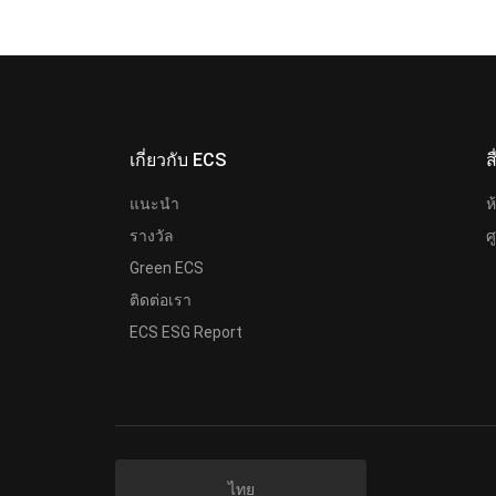
เกี่ยวกับ ECS
ส
แนะนำ
ห
รางวัล
ศ
Green ECS
ติดต่อเรา
ECS ESG Report
ไทย