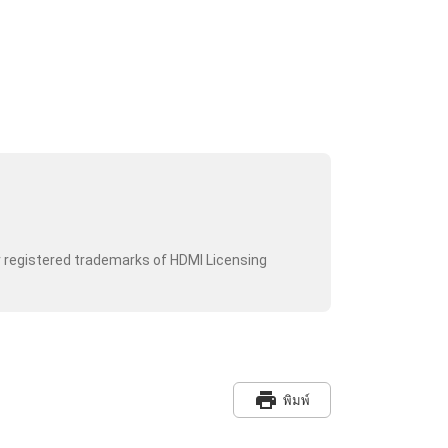
r registered trademarks of HDMI Licensing
print
พิมพ์