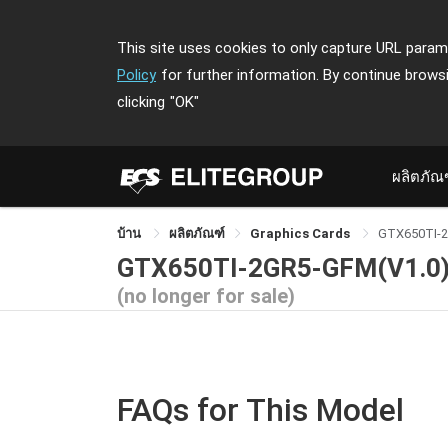
This site uses cookies to only capture URL parame
Policy
for further information. By continue brows
clicking
"OK"
ผลิตภัณ
บ้าน
ผลิตภัณฑ์
Graphics Cards
GTX650TI-
GTX650TI-2GR5-GFM(V1.0
(no longer for sale)
FAQs for This Model