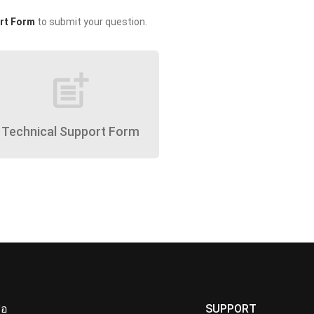
rt Form
to submit your question.
post_add
Technical Support Form
ื่อ
SUPPORT