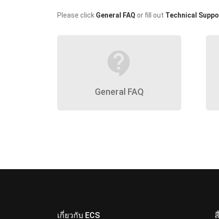
Please click
General FAQ
or fill out
Technical Suppo
contact_support
General FAQ
เกี่ยวกับ ECS
ส