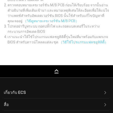
ตรวจสอบหมายเลขเวอร์ชัน M/B PCB ก่อนให้เรียบร้อย จากนั้นอ่าน
คำอธิบายที่เพิ่มเติมเข้ามา และหมายเหตุพิเศษให้ละอียดเพื่อให้แน่ใจ
ว่าแพทช์สำหรับอัพเดตเวอร์ชัน BIOS นั้นใช้สำหรับแก้ไขปัญหาที่
คุณเจออยู่
（วิธีดูหมายเลขเวอร์ชัน M/B PCB）
โปรดอย่ารีบูทระบบ ถอดปลั๊กไฟ และถอดแบตเตอรี่ในระหว่าง
กระบวนการอัพเดต BIOS
เราแนะนำให้ใช้โปรแกรมแฟลชยูทิลิตี้รุ่นใหม่ที่มาพร้อมกับแพกเกจ
BIOS สำหรับดาวน์โหลดแต่ละชุด
（วิธีใช้โปรแกรมแฟลชยูทิลิตี้）
keyboard_capslock
เกี่ยวกับ ECS
สื่อ