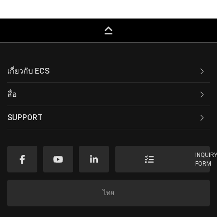
keyboard_capslock
เกี่ยวกับ ECS
สื่อ
SUPPORT
INQUIR
FORM
ไทย