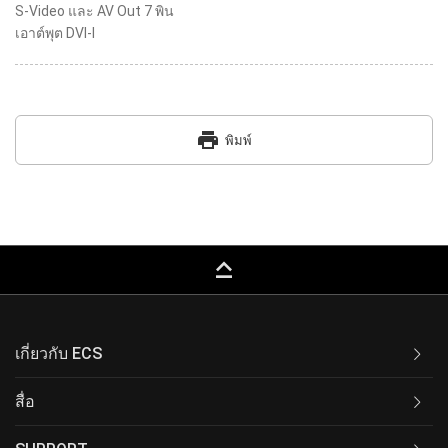
S-Video และ AV Out 7 พิน
เอาต์พุต DVI-I
print
พิมพ์
keyboard_capslock
เกี่ยวกับ ECS
สื่อ