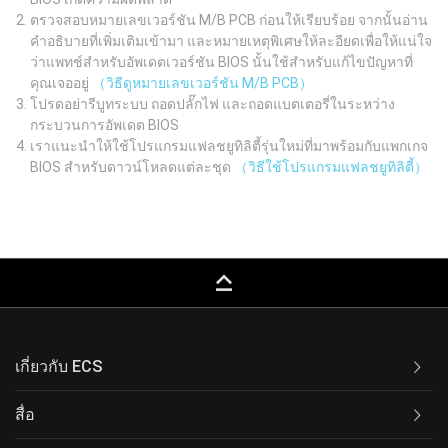
ตรวจสอบหมายเลขเวอร์ชัน M/B PCB ก่อนให้เรียบร้อย จากนั้นอ่าน
คำอธิบายที่เพิ่มเติมเข้ามา และหมายเหตุพิเศษให้ละอียดเพื่อให้แน่ใจ
ว่าแพทช์สำหรับอัพเดตเวอร์ชัน BIOS นั้นใช้สำหรับแก้ไขปัญหาที่
คุณเจออยู่
（วิธีดูหมายเลขเวอร์ชัน M/B PCB）
โปรดอย่ารีบูทระบบ ถอดปลั๊กไฟ และถอดแบตเตอรี่ในระหว่าง
กระบวนการอัพเดต BIOS
เราแนะนำให้ใช้โปรแกรมแฟลชยูทิลิตี้รุ่นใหม่ที่มาพร้อมกับแพกเกจ
BIOS สำหรับดาวน์โหลดแต่ละชุด
（วิธีใช้โปรแกรมแฟลชยูทิลิตี้）
keyboard_capslock
เกี่ยวกับ ECS
สื่อ