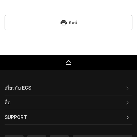
print
พิมพ์
keyboard_capslock
เกี่ยวกับ ECS
สื่อ
SUPPORT