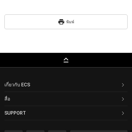
print
พิมพ์
keyboard_capslock
เกี่ยวกับ ECS
สื่อ
SUPPORT