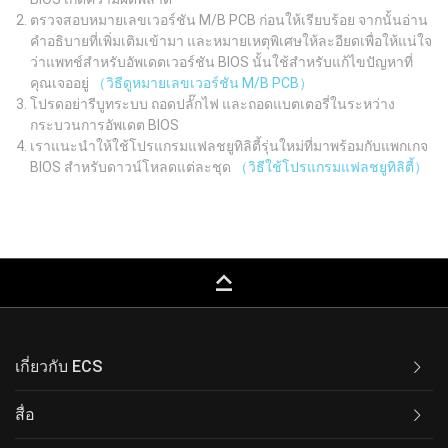
ตรวจสอบหมายเลขเวอร์ชัน M/B PCB ก่อนให้เรียบร้อย จากนั้นอ่าน
คำอธิบายที่เพิ่มเติมเข้ามา และหมายเหตุพิเศษให้ละอียดเพื่อให้แน่ใจ
ว่าแพทช์สำหรับอัพเดตเวอร์ชัน BIOS นั้นใช้สำหรับแก้ไขปัญหาที่
คุณเจออยู่
（วิธีดูหมายเลขเวอร์ชัน M/B PCB）
โปรดอย่ารีบูทระบบ ถอดปลั๊กไฟ และถอดแบตเตอรี่ในระหว่าง
กระบวนการอัพเดต BIOS
เราแนะนำให้ใช้โปรแกรมแฟลชยูทิลิตี้รุ่นใหม่ที่มาพร้อมกับแพกเกจ
BIOS สำหรับดาวน์โหลดแต่ละชุด
（วิธีใช้โปรแกรมแฟลชยูทิลิตี้）
keyboard_capslock
เกี่ยวกับ ECS
สื่อ