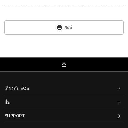
print
พิมพ์
keyboard_capslock
เกี่ยวกับ ECS
สื่อ
SUPPORT