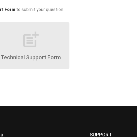
rt Form
to submit your question.
post_add
Technical Support Form
ื่อ
SUPPORT