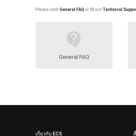
Please click
General FAQ
or fill out
Technical Suppo
contact_support
General FAQ
เกี่ยวกับ ECS
ส