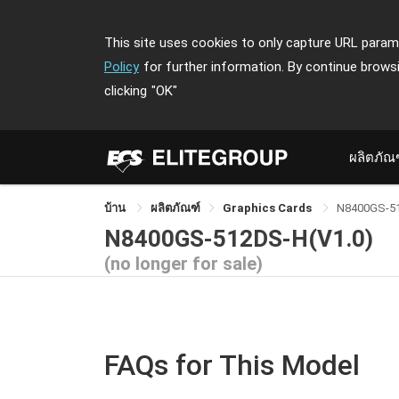
This site uses cookies to only capture URL parame
Policy
for further information. By continue brows
clicking
"OK"
ผลิตภัณ
บ้าน
ผลิตภัณฑ์
Graphics Cards
N8400GS-5
N8400GS-512DS-H(V1.0)
(no longer for sale)
FAQs for This Model